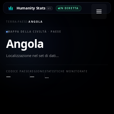
Humanity Stats
IN DIRETTA
V1
TERRA
›
PAESI
›
ANGOLA
MAPPA DELLA CIVILTÀ · PAESE
Angola
Localizzazione nel set di dati…
CODICE PAESE
REGIONE
STATISTICHE MONITORATE
—
—
…