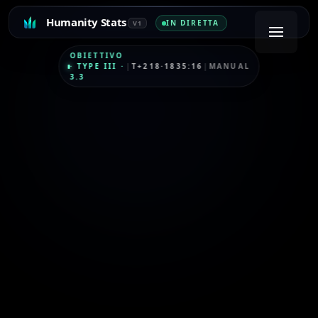
Humanity Stats
IN DIRETTA
V1
OBIETTIVO
·
TYPE III
·
|
T+218·1835:16
|
MANUAL
3.3