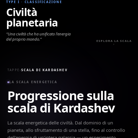
TYPE I
·
CLASSIFICAZIONE
Civiltà
planetaria
“
Una civiltà che ha unificato l'energia
del proprio mondo.
”
ESPLORA LA SCALA
↓
TAPPE
›
SCALA DI KARDASHEV
LA SCALA ENERGETICA
Progressione sulla
scala di Kardashev
La scala energetica delle civiltà. Dal dominio di un
pianeta, allo sfruttamento di una stella, fino al controllo
dell'energia di un'intera galassia — un esperimento