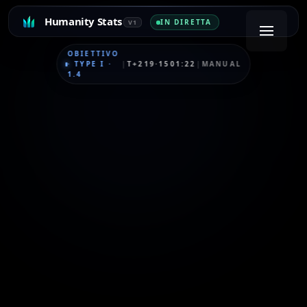
Humanity Stats
IN DIRETTA
V1
OBIETTIVO
·
TYPE I
·
|
T+219·1501:22
|
MANUAL
1.4