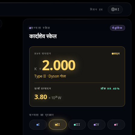
मिशन हब
HI
सभ्यता स्केल
सैद्धांतिक
कार्दाशेव स्केल
लक्ष्य पायदान
लाइव
2.000
K =
Type II
·
Dyson गोला
ऊर्जा उत्पादन
लॉक
99.40
%
3.80
× 10
²⁶
W
सभ्यता का प्रकार
I
II
III
IV
V