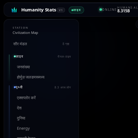
HUMANS AL
Humanity Stats
ONLINE
लाइव
V1
8.315B
STATION
Civilization Map
सौर मंडल
8 ग्रह
लाइव
रीयल-टाइम
जनसंख्या
होर्मुज़ जलडमरूमध्य
पृथ्वी
8.3 अरब लोग
एक्सप्लोर करें
देश
दुनिया
Energy