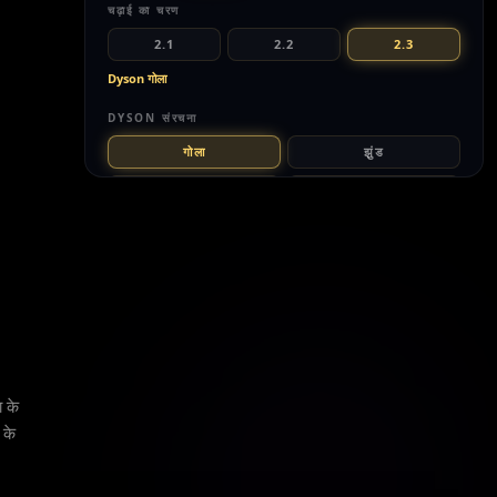
चढ़ाई का चरण
2.1
2.2
2.3
Dyson गोला
DYSON संरचना
गोला
झुंड
वलय
बुलबुला
निर्माण प्रगति
स्वतः
सीढ़ी को स्वतः चक्रित करें
ऊर्जा प्रवाह
 के
 के
काट-दृश्य
इस पायदान का अर्थ क्या है