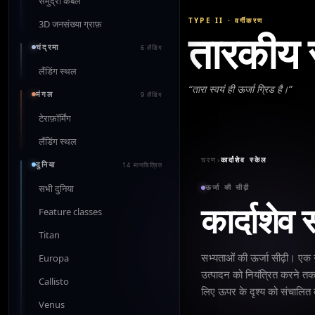
समुद्री केबल
TYPE II
·
वर्गीकरण
3D जनसंख्या ग्राफ़
तारकीय 
चंद्रमा
6 लैंडिंग
लैंडिंग स्थल
“
तारा स्वयं ही ऊर्जा ग्रिड है।
”
मंगल
9 लैंडिंग
टेराफ़ॉर्मिंग
लैंडिंग स्थल
चरण
›
कार्दाशेव स्केल
दुनिया
14 मानचित्रित
सभी दुनिया
ऊर्जा की सीढ़ी
कार्दाशेव 
Feature classes
Titan
सभ्यताओं की ऊर्जा सीढ़ी। ए
Europa
उत्पादन को नियंत्रित करने तक
Callisto
लिए ऊपर के दृश्य को संचालित करे
Venus