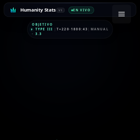
Humanity Stats
EN VIVO
V1
OBJETIVO
·
TYPE III
|
T+220·1800:43
|
MANUAL
·
3.3