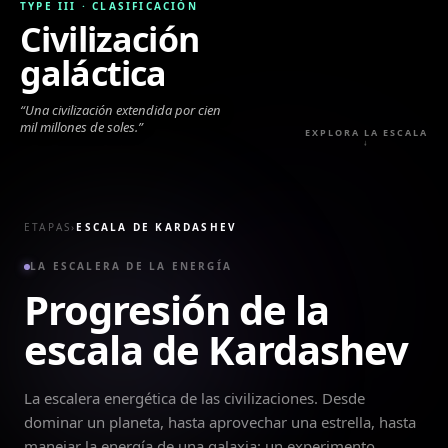
TYPE III
·
CLASIFICACIÓN
Civilización
galáctica
“
Una civilización extendida por cien
mil millones de soles.
”
EXPLORA LA ESCALA
↓
ETAPAS
›
ESCALA DE KARDASHEV
LA ESCALERA DE LA ENERGÍA
Progresión de la
escala de Kardashev
La escalera energética de las civilizaciones. Desde
dominar un planeta, hasta aprovechar una estrella, hasta
manejar la energía de una galaxia: un experimento