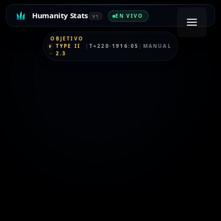
Humanity Stats
EN VIVO
V1
OBJETIVO
·
TYPE II
|
T+220·1916:05
|
MANUAL
·
2.3