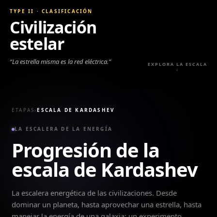
TYPE II
·
CLASIFICACIÓN
Civilización
estelar
“
La estrella misma es la red eléctrica.
”
EXPLORA LA ESCALA
↓
ETAPAS
›
ESCALA DE KARDASHEV
LA ESCALERA DE LA ENERGÍA
Progresión de la
escala de Kardashev
La escalera energética de las civilizaciones. Desde
dominar un planeta, hasta aprovechar una estrella, hasta
manejar la energía de una galaxia: un experimento