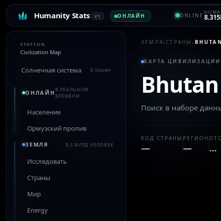
HUMA
Humanity Stats
ONLINE
ОНЛАЙН
V1
8.315
ЗЕМЛЯ
›
СТРАНЫ
›
BHUTA
STATION
Civilization Map
КАРТА ЦИВИЛИЗАЦИИ 
Солнечная система
8 планет
Bhutan
В РЕАЛЬНОМ
ОНЛАЙН
ВРЕМЕНИ
Поиск в наборе дан
Население
Ормузский пролив
КОД СТРАНЫ
РЕГИОН
ОТ
ЗЕМЛЯ
8,3 МЛРД ЧЕЛОВЕК
—
—
…
Исследовать
Страны
Мир
Energy