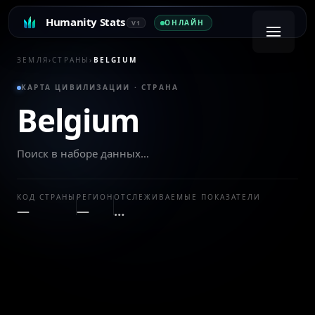
Humanity Stats
ОНЛАЙН
V1
ЗЕМЛЯ
›
СТРАНЫ
›
BELGIUM
КАРТА ЦИВИЛИЗАЦИИ · СТРАНА
Belgium
Поиск в наборе данных…
КОД СТРАНЫ
РЕГИОН
ОТСЛЕЖИВАЕМЫЕ ПОКАЗАТЕЛИ
—
—
…