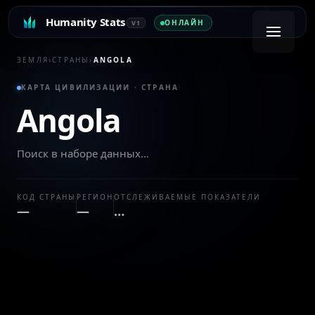
Humanity Stats
ОНЛАЙН
V1
ЗЕМЛЯ
›
СТРАНЫ
›
ANGOLA
КАРТА ЦИВИЛИЗАЦИИ · СТРАНА
Angola
Поиск в наборе данных…
КОД СТРАНЫ
РЕГИОН
ОТСЛЕЖИВАЕМЫЕ ПОКАЗАТЕЛИ
—
—
…