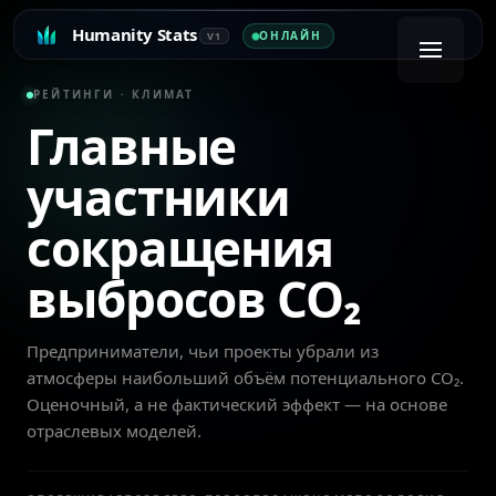
Humanity Stats
ОНЛАЙН
V1
РЕЙТИНГИ · КЛИМАТ
Главные
участники
сокращения
выбросов CO₂
Предприниматели, чьи проекты убрали из
атмосферы наибольший объём потенциального CO₂.
Оценочный, а не фактический эффект — на основе
отраслевых моделей.