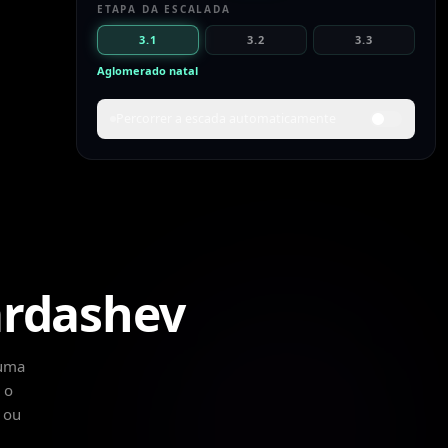
ETAPA DA ESCALADA
3.1
3.2
3.3
Aglomerado natal
Percorrer a escada automaticamente
O QUE ESTE DEGRAU SIGNIFICA
A colonização se espalha pelos poucos milhares de
estrelas mais próximas. Cada novo sistema se torna
mais um sol capturado — o núcleo colonizado de
uma galáxia.
Colonização por toda a galáxia
Elevação estelar
ardashev
Engenharia em escala de quilonova
POTÊNCIA
ESCALA
TEMPO
 uma
ESTIMADO
~10³⁰
Galáxia
especulativ
 o
K = 2.40
~10¹¹ estrelas
 ou
apenas teórico