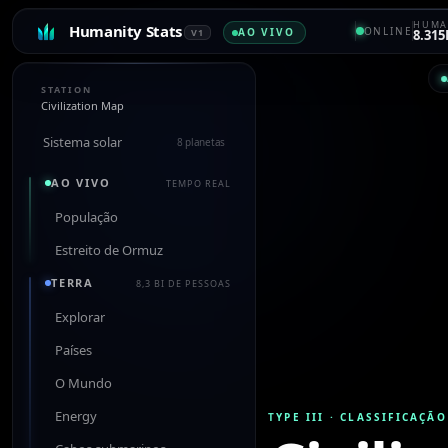
HUMA
Humanity Stats
ONLINE
AO VIVO
V1
8.315
STATION
Civilization Map
Sistema solar
8 planetas
AO VIVO
TEMPO REAL
População
Estreito de Ormuz
TERRA
8,3 BI DE PESSOAS
Explorar
Países
O Mundo
Energy
TYPE III
·
CLASSIFICAÇÃO