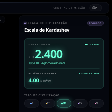
CENTRAL DE MISSÃO
PT
L
ESCALA DE CIVILIZAÇÃO
TEÓRICO
Escala de Kardashev
DEGRAU-ALVO
AO VIVO
2.400
K =
Type III
·
Aglomerado natal
POTÊNCIA GERADA
FIXAR
99.40
%
4.00
× 10
³⁰
W
TIPO DE CIVILIZAÇÃO
I
II
III
IV
V