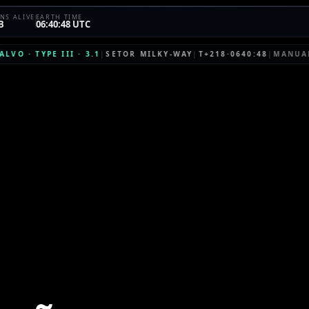
NS ALIVE
EARTH TIME
B
06:40:48 UTC
ALVO
·
TYPE III
·
3.1
|
SETOR
MILKY-WAY
|
T+218·0640:48
|
MANUA