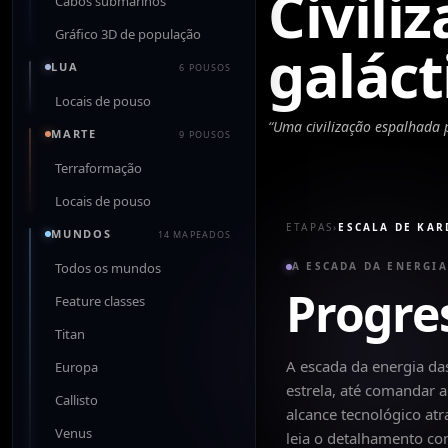
Civili
Cabos submarinos
Gráfico 3D de população
galáct
LUA
6 POUSOS
Locais de pouso
“
Uma civilização espalhada p
MARTE
9 POUSOS
Terraformação
Locais de pouso
ETAPAS
›
ESCALA DE KA
MUNDOS
14 MAPEADOS
Todos os mundos
A ESCADA DA ENERGIA
Progre
Feature classes
Titan
A escada da energia da
Europa
estrela, até comandar
Callisto
alcance tecnológico at
Venus
leia o detalhamento co