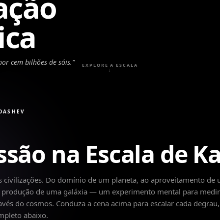
zação
ica
or cem bilhões de sóis.
”
EXPLORE A ESCALA
↓
RDASHEV
ssão na Escala de K
s civilizações. Do domínio de um planeta, ao aproveitamento de
 a produção de uma galáxia — um experimento mental para medir
ravés do cosmos. Conduza a cena acima para escalar cada degrau,
mpleto abaixo.