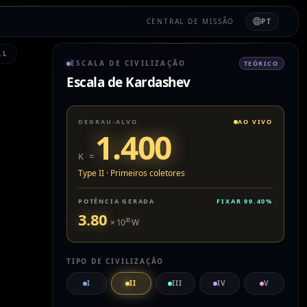
CENTRAL DE MISSÃO
PT
AL
ESCALA DE CIVILIZAÇÃO
TEÓRICO
Escala de Kardashev
DEGRAU-ALVO
AO VIVO
1.400
K =
Type II
·
Primeiros coletores
POTÊNCIA GERADA
FIXAR
99.40
%
3.80
× 10
²⁰
W
TIPO DE CIVILIZAÇÃO
I
II
III
IV
V