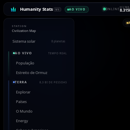
HUMA
Humanity Stats
ONLINE
AO VIVO
V1
8.315
STATION
Civilization Map
Sistema solar
8 planetas
AO VIVO
TEMPO REAL
População
Estreito de Ormuz
TERRA
8,3 BI DE PESSOAS
Explorar
Países
O Mundo
Energy