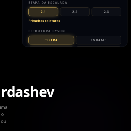
ETAPA DA ESCALADA
2.1
2.2
2.3
Primeiros coletores
ESTRUTURA DYSON
ESFERA
ENXAME
ANÉIS
BOLHA
PROGRESSO DA OBRA
AUTO
ardashev
Percorrer a escada automaticamente
Fluxo de energia
 uma
 o
Vista em corte
 ou
O QUE ESTE DEGRAU SIGNIFICA