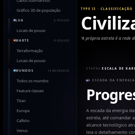
Cabos submarinos
TYPE II
·
CLASSIFICAÇÃO
Gráfico 3D de população
Civili
LUA
6 POUSOS
Locais de pouso
“
A própria estrela é a rede d
MARTE
9 POUSOS
Terraformação
Locais de pouso
ETAPAS
›
ESCALA DE KA
MUNDOS
14 MAPEADOS
Todos os mundos
A ESCADA DA ENERGIA
Progre
Feature classes
Titan
A escada da energia da
Europa
estrela, até comandar
Callisto
alcance tecnológico at
Venus
leia o detalhamento co