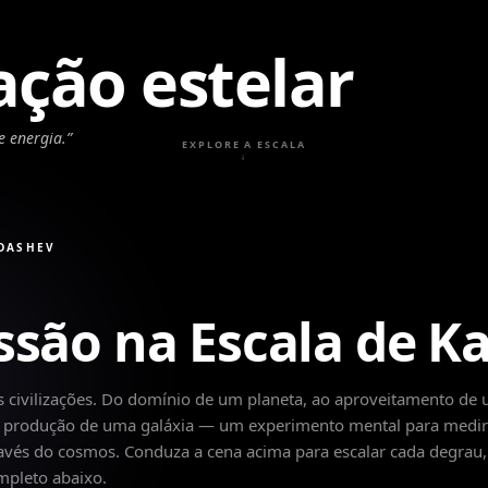
zação estelar
e energia.
”
EXPLORE A ESCALA
↓
RDASHEV
ssão na Escala de K
s civilizações. Do domínio de um planeta, ao aproveitamento de
 a produção de uma galáxia — um experimento mental para medir
ravés do cosmos. Conduza a cena acima para escalar cada degrau,
mpleto abaixo.