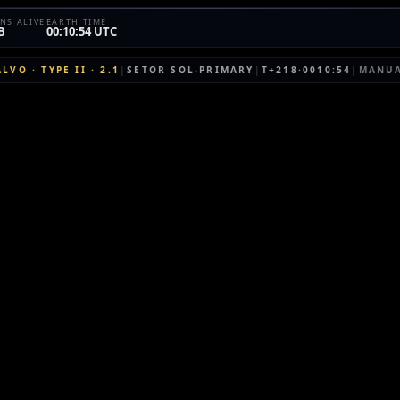
NS ALIVE
EARTH TIME
B
00:10:54 UTC
ALVO
·
TYPE II
·
2.1
|
SETOR
SOL-PRIMARY
|
T+218·0010:54
|
MANU