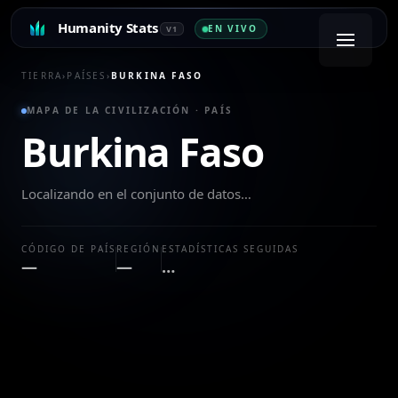
Humanity Stats
EN VIVO
V1
TIERRA
›
PAÍSES
›
BURKINA FASO
MAPA DE LA CIVILIZACIÓN · PAÍS
Burkina Faso
Localizando en el conjunto de datos…
CÓDIGO DE PAÍS
REGIÓN
ESTADÍSTICAS SEGUIDAS
—
—
…