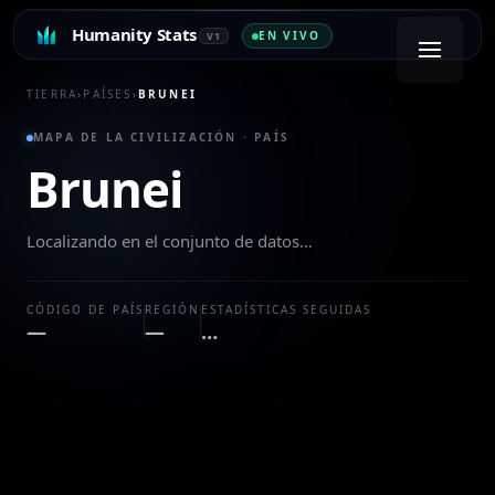
Humanity Stats
EN VIVO
V1
TIERRA
›
PAÍSES
›
BRUNEI
MAPA DE LA CIVILIZACIÓN · PAÍS
Brunei
Localizando en el conjunto de datos…
CÓDIGO DE PAÍS
REGIÓN
ESTADÍSTICAS SEGUIDAS
—
—
…