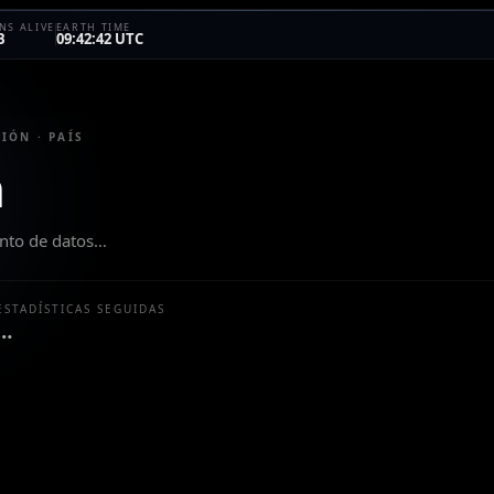
S ALIVE
EARTH TIME
B
09:42:42 UTC
N
IÓN · PAÍS
n
unto de datos…
ESTADÍSTICAS SEGUIDAS
…