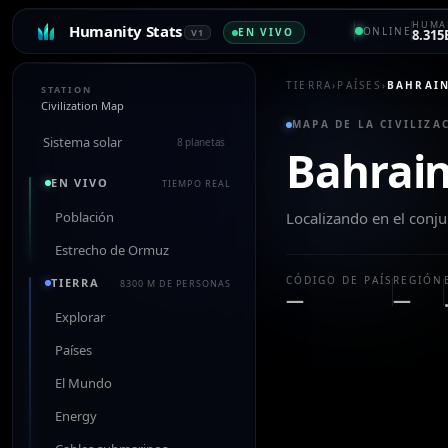
HUMAN
Humanity Stats
ONLINE
EN VIVO
V1
8.315
TIERRA
›
PAÍSES
›
BAHRAI
STATION
Civilization Map
MAPA DE LA CIVILIZAC
Sistema solar
8 planetas
Bahrai
EN VIVO
TIEMPO REAL
Población
Localizando en el conj
Estrecho de Ormuz
CÓDIGO DE PAÍS
REGIÓN
TIERRA
8300 M DE PERSONAS
—
—
Explorar
Países
El Mundo
Energy