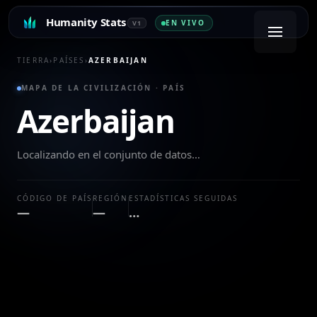
Humanity Stats
EN VIVO
V1
TIERRA
›
PAÍSES
›
AZERBAIJAN
MAPA DE LA CIVILIZACIÓN · PAÍS
Azerbaijan
Localizando en el conjunto de datos…
CÓDIGO DE PAÍS
REGIÓN
ESTADÍSTICAS SEGUIDAS
—
—
…