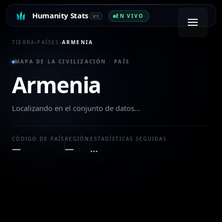
Humanity Stats
EN VIVO
V1
TIERRA
›
PAÍSES
›
ARMENIA
MAPA DE LA CIVILIZACIÓN · PAÍS
Armenia
Localizando en el conjunto de datos…
CÓDIGO DE PAÍS
REGIÓN
ESTADÍSTICAS SEGUIDAS
—
—
…