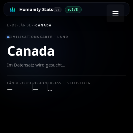
Humanity Stats
LIVE
V1
ERDE
›
LÄNDER
›
CANADA
ZIVILISATIONSKARTE · LAND
Canada
Im Datensatz wird gesucht…
LÄNDERCODE
REGION
ERFASSTE STATISTIKEN
—
—
…