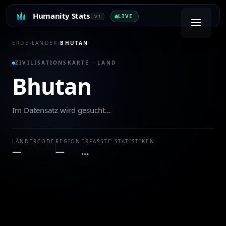
Humanity Stats
LIVE
V1
ERDE
›
LÄNDER
›
BHUTAN
ZIVILISATIONSKARTE · LAND
Bhutan
Im Datensatz wird gesucht…
LÄNDERCODE
REGION
ERFASSTE STATISTIKEN
—
—
…