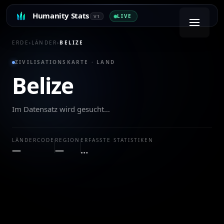
Humanity Stats
LIVE
V1
ERDE
›
LÄNDER
›
BELIZE
ZIVILISATIONSKARTE · LAND
Belize
Im Datensatz wird gesucht…
LÄNDERCODE
REGION
ERFASSTE STATISTIKEN
—
—
…