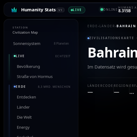
HUMANS A
Humanity Stats
ONLINE
LIVE
V1
8.315B
ERDE
›
LÄNDER
›
BAHRAIN
STATION
Civilization Map
ZIVILISATIONSKARTE 
Sonnensystem
8 Planeten
Bahrai
LIVE
ECHTZEIT
Bevölkerung
Im Datensatz wird ges
Straße von Hormus
LÄNDERCODE
REGION
ERF
ERDE
8,3 MRD. MENSCHEN
—
—
…
Entdecken
Länder
Die Welt
Energy