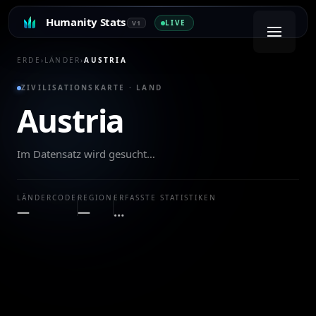
Humanity Stats
LIVE
V1
ERDE
›
LÄNDER
›
AUSTRIA
ZIVILISATIONSKARTE · LAND
Austria
Im Datensatz wird gesucht…
LÄNDERCODE
REGION
ERFASSTE STATISTIKEN
—
—
…