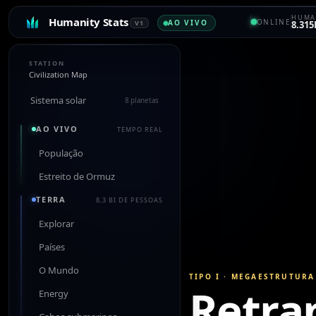
HUMA
Humanity Stats
ONLINE
AO VIVO
V1
8.315
STATION
Civilization Map
Sistema solar
8 planetas
AO VIVO
TEMPO REAL
População
Estreito de Ormuz
TERRA
8,3 BI DE PESSOAS
Explorar
Países
O Mundo
TIPO I
·
MEGAESTRUTURA
Retra
Energy