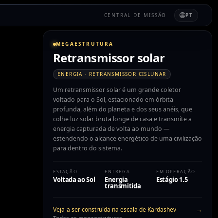
CENTRAL DE MISSÃO
PT
MEGAESTRUTURA
Retransmissor solar
ENERGIA · RETRANSMISSOR CISLUNAR
Um retransmissor solar é um grande coletor
voltado para o Sol, estacionado em órbita
profunda, além do planeta e dos seus anéis, que
colhe luz solar bruta longe de casa e transmite a
energia capturada de volta ao mundo —
estendendo o alcance energético de uma civilização
para dentro do sistema.
ESTAÇÃO
ENTREGA
EM OPERAÇÃO
Voltada ao Sol
Energia
Estágio 1.5
transmitida
Veja-a ser construída na escala de Kardashev
→