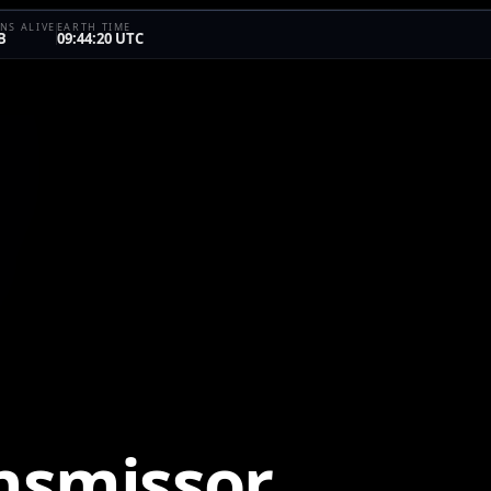
NS ALIVE
EARTH TIME
B
09:44:20 UTC
nsmissor