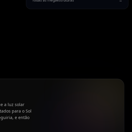
Todas as megaestruturas
→
e a luz solar
tados para o Sol
guiria, e então