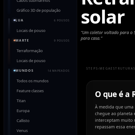
Cabos submarinos
solar
Gráfico 3D de população
LUA
6 POUSOS
Locais de pouso
“
Um coletor voltado para o S
para casa.
”
MARTE
9 POUSOS
Terraformação
Locais de pouso
STEPS
›
MEGAESTRUTURA
MUNDOS
14 MAPEADOS
Todos os mundos
Feature classes
O que é a 
Titan
À medida que uma ci
Europa
chegue ao planeta e
interceptam muito 
Callisto
repassam essa ener
Venus