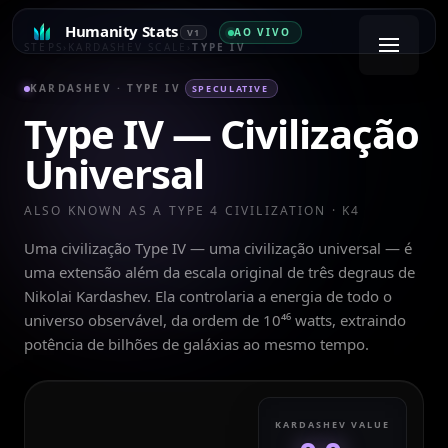
Humanity Stats
AO VIVO
V1
STEPS
›
KARDASHEV SCALE
›
TYPE IV
KARDASHEV ·
TYPE IV
SPECULATIVE
Type IV
—
Civilização
Universal
ALSO KNOWN AS A TYPE
4
CIVILIZATION · K
4
Uma civilização Type IV — uma civilização universal — é
uma extensão além da escala original de três degraus de
Nikolai Kardashev. Ela controlaria a energia de todo o
universo observável, da ordem de 10⁴⁶ watts, extraindo
potência de bilhões de galáxias ao mesmo tempo.
KARDASHEV VALUE