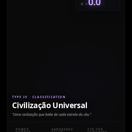
0.0
K =
TYPE IV
· CLASSIFICATION
Civilização Universal
“
Uma civilização que bebe de cada estrela do céu.
”
POWER
KARDASHEV
ETA FOR