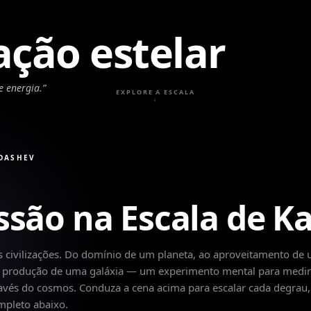
zação estelar
e energia.
”
EXPLORE A ESCALA
↓
RDASHEV
ssão na Escala de K
s civilizações. Do domínio de um planeta, ao aproveitamento de
 a produção de uma galáxia — um experimento mental para medir
ravés do cosmos. Conduza a cena acima para escalar cada degrau,
mpleto abaixo.