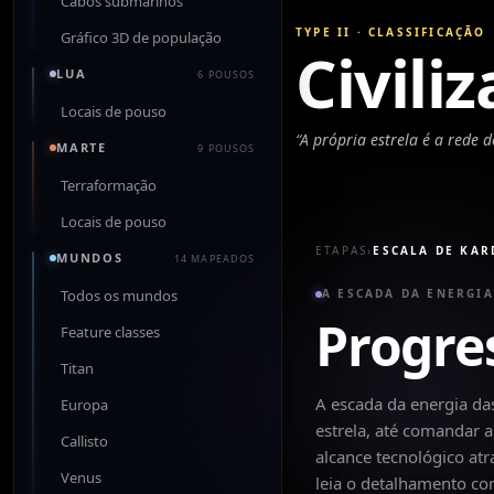
Cabos submarinos
TYPE II
·
CLASSIFICAÇÃO
Gráfico 3D de população
Civili
LUA
6 POUSOS
Locais de pouso
“
A própria estrela é a rede d
MARTE
9 POUSOS
Terraformação
Locais de pouso
ETAPAS
›
ESCALA DE KA
MUNDOS
14 MAPEADOS
Todos os mundos
A ESCADA DA ENERGIA
Progre
Feature classes
Titan
A escada da energia da
Europa
estrela, até comandar
Callisto
alcance tecnológico at
Venus
leia o detalhamento co