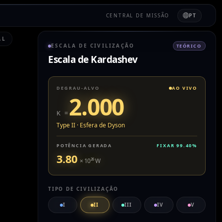
CENTRAL DE MISSÃO
PT
AL
ESCALA DE CIVILIZAÇÃO
TEÓRICO
Escala de Kardashev
DEGRAU-ALVO
AO VIVO
2.000
K =
Type II
·
Esfera de Dyson
POTÊNCIA GERADA
FIXAR
99.40
%
3.80
× 10
²⁶
W
TIPO DE CIVILIZAÇÃO
I
II
III
IV
V