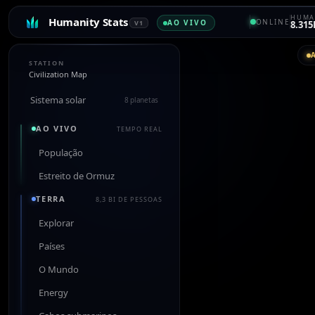
HUMA
Humanity Stats
ONLINE
AO VIVO
V1
8.315
STATION
Civilization Map
Sistema solar
8 planetas
AO VIVO
TEMPO REAL
População
Estreito de Ormuz
TERRA
8,3 BI DE PESSOAS
Explorar
Países
O Mundo
Energy