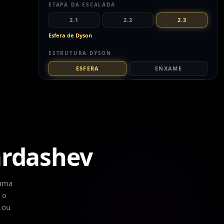
ETAPA DA ESCALADA
2.1
2.2
2.3
Esfera de Dyson
ESTRUTURA DYSON
ESFERA
ENXAME
ANÉIS
BOLHA
PROGRESSO DA OBRA
AUTO
ardashev
Percorrer a escada automaticamente
Fluxo de energia
 uma
 o
Vista em corte
 ou
O QUE ESTE DEGRAU SIGNIFICA