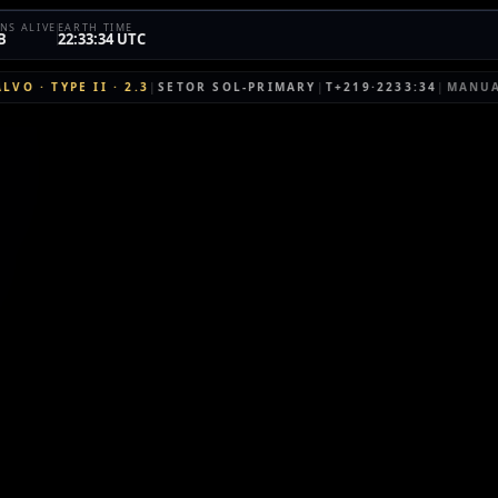
NS ALIVE
EARTH TIME
B
22:33:34 UTC
ALVO
·
TYPE II
·
2.3
|
SETOR
SOL-PRIMARY
|
T+219·2233:34
|
MANU