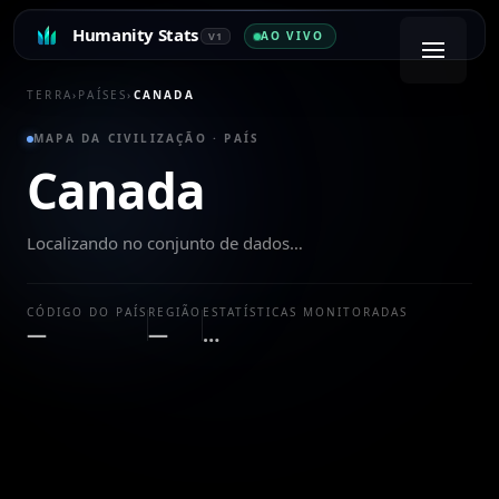
Humanity Stats
AO VIVO
V1
TERRA
›
PAÍSES
›
CANADA
MAPA DA CIVILIZAÇÃO · PAÍS
Canada
Localizando no conjunto de dados…
CÓDIGO DO PAÍS
REGIÃO
ESTATÍSTICAS MONITORADAS
—
—
…