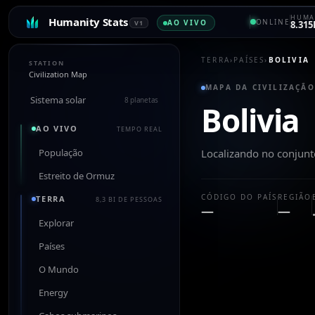
HUMA
Humanity Stats
ONLINE
AO VIVO
V1
8.315
TERRA
›
PAÍSES
›
BOLIVIA
STATION
Civilization Map
MAPA DA CIVILIZAÇÃO
Sistema solar
8 planetas
Bolivia
AO VIVO
TEMPO REAL
População
Localizando no conjun
Estreito de Ormuz
CÓDIGO DO PAÍS
REGIÃO
TERRA
8,3 BI DE PESSOAS
—
—
Explorar
Países
O Mundo
Energy