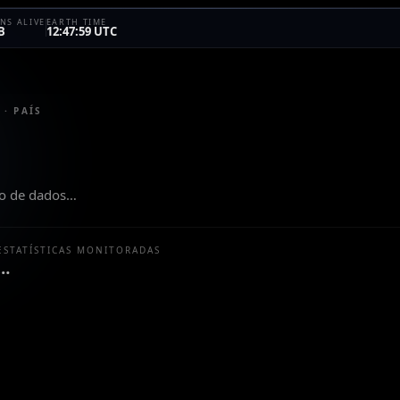
NS ALIVE
EARTH TIME
B
12:47:59 UTC
 · PAÍS
to de dados…
ESTATÍSTICAS MONITORADAS
…