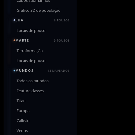
Cabos submarinos
Gráfico 3D de população
LUA
6 POUSOS
Locais de pouso
MARTE
9 POUSOS
Terraformação
Locais de pouso
MUNDOS
14 MAPEADOS
Todos os mundos
Feature classes
Titan
Europa
Callisto
Venus