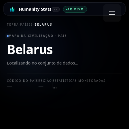
Humanity Stats
AO VIVO
V1
TERRA
›
PAÍSES
›
BELARUS
MAPA DA CIVILIZAÇÃO · PAÍS
Belarus
Localizando no conjunto de dados…
CÓDIGO DO PAÍS
REGIÃO
ESTATÍSTICAS MONITORADAS
—
—
…