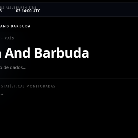
NS ALIVE
EARTH TIME
B
03:14:00 UTC
 AND BARBUDA
 · PAÍS
a And Barbuda
to de dados…
ESTATÍSTICAS MONITORADAS
…