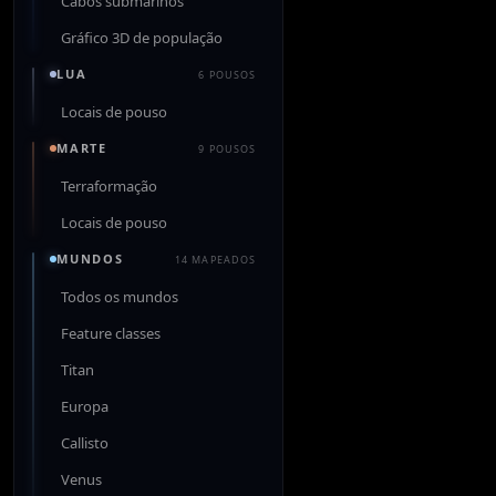
Cabos submarinos
Gráfico 3D de população
LUA
6 POUSOS
Locais de pouso
MARTE
9 POUSOS
Terraformação
Locais de pouso
MUNDOS
14 MAPEADOS
Todos os mundos
Feature classes
Titan
Europa
Callisto
Venus