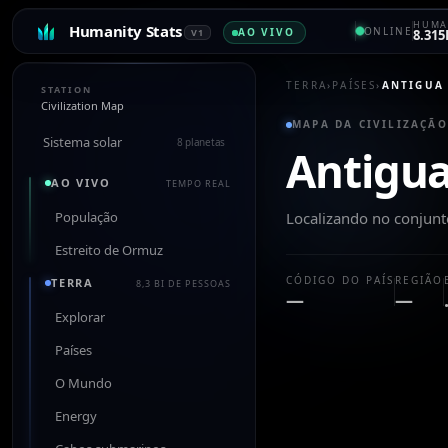
HUMA
Humanity Stats
ONLINE
AO VIVO
V1
8.315
TERRA
›
PAÍSES
›
ANTIGUA
STATION
Civilization Map
MAPA DA CIVILIZAÇÃO
Sistema solar
8 planetas
Antigu
AO VIVO
TEMPO REAL
População
Localizando no conjun
Estreito de Ormuz
CÓDIGO DO PAÍS
REGIÃO
TERRA
8,3 BI DE PESSOAS
—
—
Explorar
Países
O Mundo
Energy