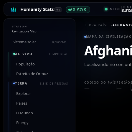
HUMA
Humanity Stats
ONLINE
AO VIVO
V1
8.315
TERRA
›
PAÍSES
›
AFGHANI
STATION
Civilization Map
MAPA DA CIVILIZAÇÃO
Sistema solar
8 planetas
Afghan
AO VIVO
TEMPO REAL
População
Localizando no conjun
Estreito de Ormuz
CÓDIGO DO PAÍS
REGIÃO
TERRA
8,3 BI DE PESSOAS
—
—
Explorar
Países
O Mundo
Energy