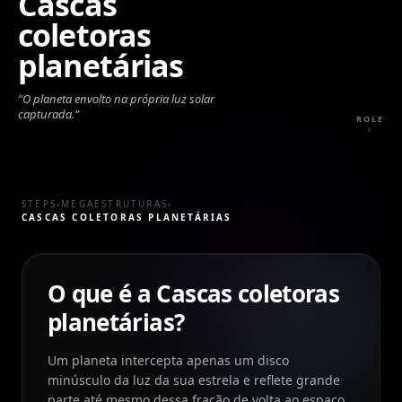
Cascas
coletoras
planetárias
“
O planeta envolto na própria luz solar
capturada.
”
ROLE
↓
STEPS
›
MEGAESTRUTURAS
›
CASCAS COLETORAS PLANETÁRIAS
O que é a Cascas coletoras
planetárias?
Um planeta intercepta apenas um disco
minúsculo da luz da sua estrela e reflete grande
parte até mesmo dessa fração de volta ao espaço.