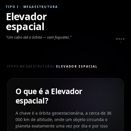
TIPO I
·
MEGAESTRUTURA
Elevador
espacial
“
Um cabo até a órbita — sem foguetes.
”
ROLE
↓
STEPS
›
MEGAESTRUTURAS
›
ELEVADOR ESPACIAL
O que é a Elevador
espacial?
A chave é a órbita geoestacionária, a cerca de 36
000 km de altitude, onde um objeto circunda o
planeta exatamente uma vez por dia e por isso